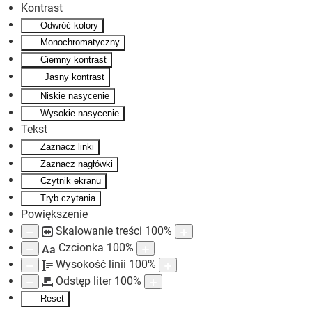
Kontrast
Odwróć kolory
Skip to main content
Monochromatyczny
Ciemny kontrast
Jasny kontrast
Niskie nasycenie
Wysokie nasycenie
Tekst
Zaznacz linki
Zaznacz nagłówki
Czytnik ekranu
Tryb czytania
Powiększenie
Skalowanie treści
100
%
Czcionka
100
%
Aa
Wysokość linii
100
%
Odstęp liter
100
%
Reset