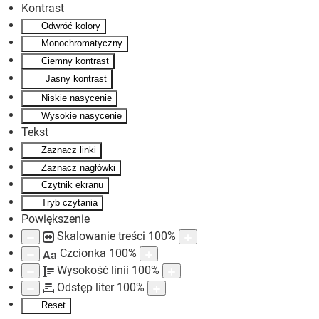
Kontrast
Odwróć kolory
Skip to main content
Monochromatyczny
Ciemny kontrast
Jasny kontrast
Niskie nasycenie
Wysokie nasycenie
Tekst
Zaznacz linki
Zaznacz nagłówki
Czytnik ekranu
Tryb czytania
Powiększenie
Skalowanie treści
100
%
Czcionka
100
%
Aa
Wysokość linii
100
%
Odstęp liter
100
%
Reset