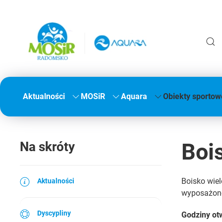
Aktualności
MOSiR
Aquara
Obiekty sportow
Boi
Na skróty
Boisko wiel
Aktualności
wyposażone
Dyscypliny
Godziny ot