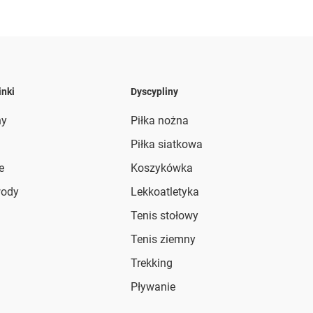
inki
Dyscypliny
ny
Piłka nożna
Piłka siatkowa
e
Koszykówka
wody
Lekkoatletyka
Tenis stołowy
Tenis ziemny
Trekking
Pływanie