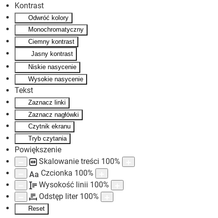
Kontrast
Odwróć kolory
Skip to main content
Monochromatyczny
Ciemny kontrast
Jasny kontrast
Niskie nasycenie
Wysokie nasycenie
Tekst
Zaznacz linki
Zaznacz nagłówki
Czytnik ekranu
Tryb czytania
Powiększenie
Skalowanie treści
100
%
Czcionka
100
%
Aa
Wysokość linii
100
%
Odstęp liter
100
%
Reset