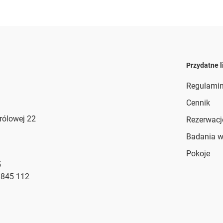
Przydatne l
Regulami
Cennik
Królowej 22
Rezerwacj
Badania 
Pokoje
5
 845 112