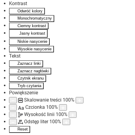
Kontrast
Odwróć kolory
Skip to main content
Monochromatyczny
Ciemny kontrast
Jasny kontrast
Niskie nasycenie
Wysokie nasycenie
Tekst
Zaznacz linki
Zaznacz nagłówki
Czytnik ekranu
Tryb czytania
Powiększenie
Skalowanie treści
100
%
Czcionka
100
%
Aa
Wysokość linii
100
%
Odstęp liter
100
%
Reset