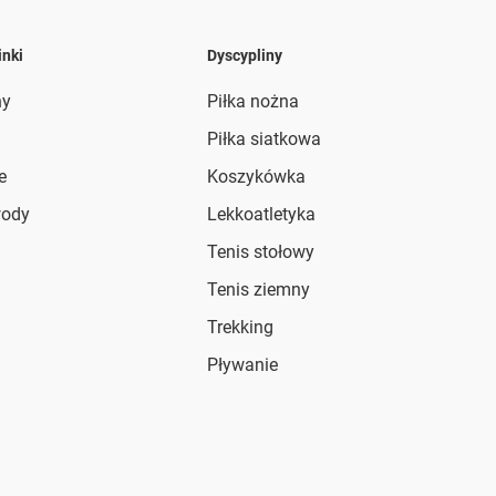
inki
Dyscypliny
ny
Piłka nożna
Piłka siatkowa
e
Koszykówka
wody
Lekkoatletyka
Tenis stołowy
Tenis ziemny
Trekking
Pływanie