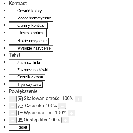
Kontrast
Odwróć kolory
Skip to main content
Monochromatyczny
Ciemny kontrast
Jasny kontrast
Niskie nasycenie
Wysokie nasycenie
Tekst
Zaznacz linki
Zaznacz nagłówki
Czytnik ekranu
Tryb czytania
Powiększenie
Skalowanie treści
100
%
Czcionka
100
%
Aa
Wysokość linii
100
%
Odstęp liter
100
%
Reset