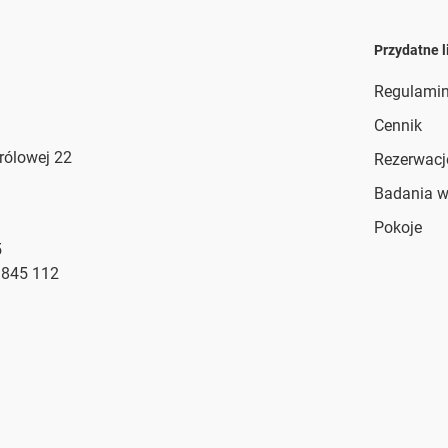
Przydatne l
Regulami
Cennik
Królowej 22
Rezerwacj
Badania 
Pokoje
5
 845 112