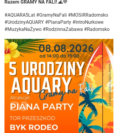
Razem GRAMY NA FALI!
🌊💙
#AQUARA5Lat #GramyNaFali #MOSiRRadomsko
#UrodzinyAQUARY #PianaParty #IntroNurkowe
#MuzykaNaŻywo #RodzinnaZabawa #Radomsko