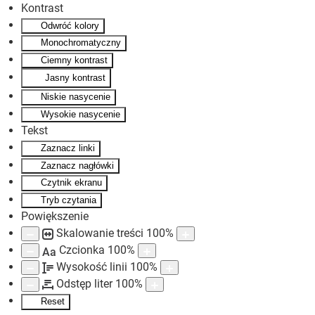
Kontrast
Odwróć kolory
Skip to main content
Monochromatyczny
Ciemny kontrast
Jasny kontrast
Niskie nasycenie
Wysokie nasycenie
Tekst
Zaznacz linki
Zaznacz nagłówki
Czytnik ekranu
Tryb czytania
Powiększenie
Skalowanie treści
100
%
Czcionka
100
%
Aa
Wysokość linii
100
%
Odstęp liter
100
%
Reset