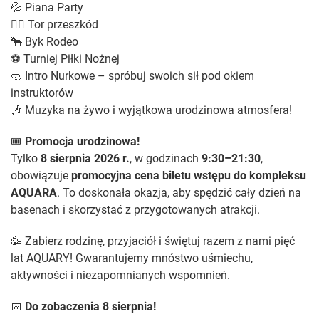
💦 Piana Party
🏃‍♂️ Tor przeszkód
🐂 Byk Rodeo
⚽ Turniej Piłki Nożnej
🤿 Intro Nurkowe – spróbuj swoich sił pod okiem
instruktorów
🎶 Muzyka na żywo i wyjątkowa urodzinowa atmosfera!
🎟️
Promocja urodzinowa!
Tylko
8 sierpnia 2026 r.
, w godzinach
9:30–21:30
,
obowiązuje
promocyjna cena biletu wstępu do kompleksu
AQUARA
. To doskonała okazja, aby spędzić cały dzień na
basenach i skorzystać z przygotowanych atrakcji.
🥳 Zabierz rodzinę, przyjaciół i świętuj razem z nami pięć
lat AQUARY! Gwarantujemy mnóstwo uśmiechu,
aktywności i niezapomnianych wspomnień.
📅
Do zobaczenia 8 sierpnia!