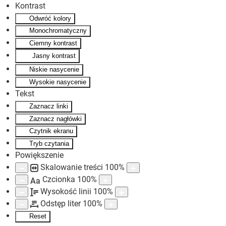
Kontrast
Odwróć kolory
Skip to main content
Monochromatyczny
Ciemny kontrast
Jasny kontrast
Niskie nasycenie
Wysokie nasycenie
Tekst
Zaznacz linki
Zaznacz nagłówki
Czytnik ekranu
Tryb czytania
Powiększenie
Skalowanie treści
100
%
Czcionka
100
%
Aa
Wysokość linii
100
%
Odstęp liter
100
%
Reset