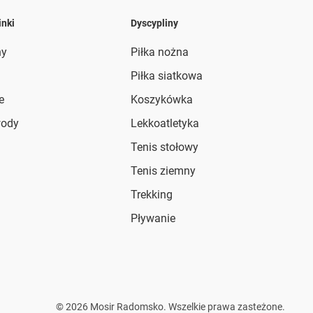
inki
Dyscypliny
ny
Piłka nożna
Piłka siatkowa
e
Koszykówka
wody
Lekkoatletyka
Tenis stołowy
Tenis ziemny
Trekking
Pływanie
©
2026
Mosir Radomsko. Wszelkie prawa zasteżone.