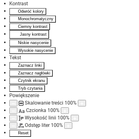
Kontrast
Odwróć kolory
Skip to main content
Monochromatyczny
Ciemny kontrast
Jasny kontrast
Niskie nasycenie
Wysokie nasycenie
Tekst
Zaznacz linki
Zaznacz nagłówki
Czytnik ekranu
Tryb czytania
Powiększenie
Skalowanie treści
100
%
Czcionka
100
%
Aa
Wysokość linii
100
%
Odstęp liter
100
%
Reset