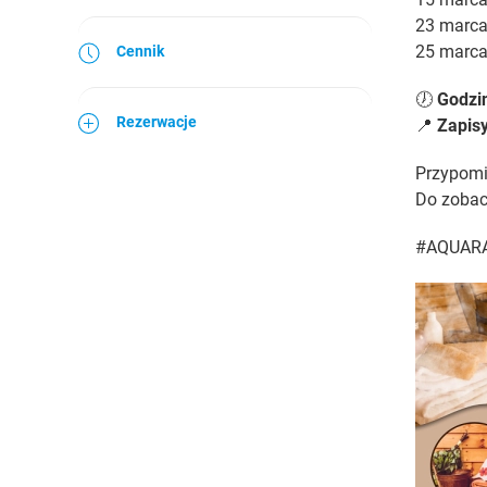
23 marc
25 marc
Cennik
🕖
Godzi
Rezerwacje
📍
Zapis
Przypom
Do zobacz
#AQUARA