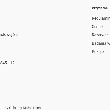
Przydatne l
Regulami
Cennik
Królowej 22
Rezerwacj
Badania 
Pokoje
5
 845 112
dardy Ochrony Małoletnich