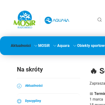
Aktualności
MOSiR
Aquara
Obiekty sportow
Na skróty
🔥 
Zaprasza
Aktualności
📅
Termi
1 marca
Dyscypliny
15 marc