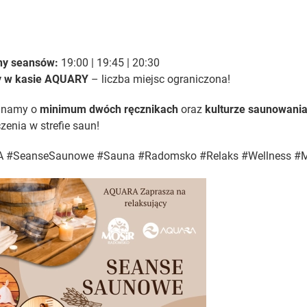
a
a
ny seansów:
19:00 | 19:45 | 20:30
y w kasie AQUARY
– liczba miejsc ograniczona!
inamy o
minimum dwóch ręcznikach
oraz
kulturze saunowani
enia w strefie saun!
 #SeanseSaunowe #Sauna #Radomsko #Relaks #Wellness 